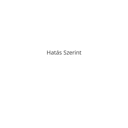
Balzsam
Pakolás
Styling
Travel
Új termék
Hatás Szerint
Detox
Dúsít
Fiatalít
Formáz
Göndörít
Hidratál
Hővédelem