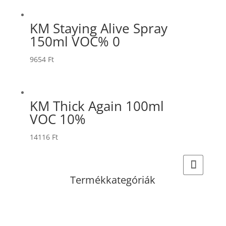
KM Staying Alive Spray
150ml VOC% 0
9654
Ft
KM Thick Again 100ml
VOC 10%
14116
Ft
Termékkategóriák
Akciós
Sampon