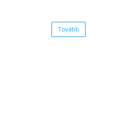
Szállítással, fizetéssel és minden egyébbel
kapcsolatos válaszok.
Tovább
Telefon
+36-30/151-3200
Cím
4024 Debrecen, Piac utca 38.
Email
info@kevinmurphystore.hu