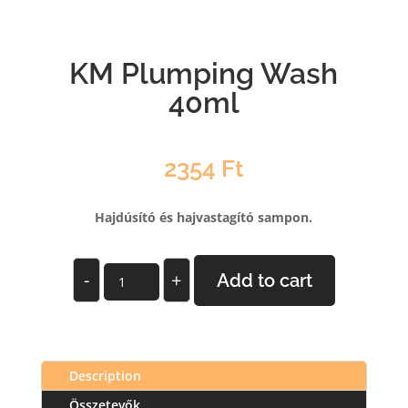
KM Plumping Wash
40ml
2354
Ft
Hajdúsító és hajvastagító sampon.
KM
-
+
Add to cart
Plumping
Wash
40ml
quantity
Description
Összetevők