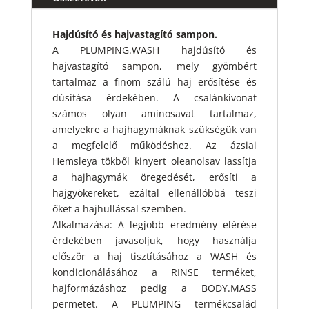
Hajdúsító és hajvastagító sampon.
A PLUMPING.WASH hajdúsító és
hajvastagító sampon, mely gyömbért
tartalmaz a finom szálú haj erősítése és
dúsítása érdekében. A csalánkivonat
számos olyan aminosavat tartalmaz,
amelyekre a hajhagymáknak szükségük van
a megfelelő működéshez. Az ázsiai
Hemsleya tökből kinyert oleanolsav lassítja
a hajhagymák öregedését, erősíti a
hajgyökereket, ezáltal ellenállóbbá teszi
őket a hajhullással szemben.
Alkalmazása: A legjobb eredmény elérése
érdekében javasoljuk, hogy használja
először a haj tisztításához a WASH és
kondicionálásához a RINSE terméket,
hajformázáshoz pedig a BODY.MASS
permetet. A PLUMPING termékcsalád