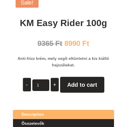
Sale!
KM Easy Rider 100g
9365
Ft
8990
Ft
Anti-frizz krém, mely segít eltüntetni a kis kiálló
hajszálakat.
KM
-
+
Add to cart
Easy
Rider
100g
quantity
Description
Összetevők