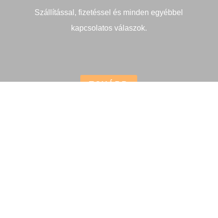
Kérdésed van?
Szállítással, fizetéssel és minden egyébbel
kapcsolatos válaszok.
TOVÁBB
TELEFON
+36-30/151-3200