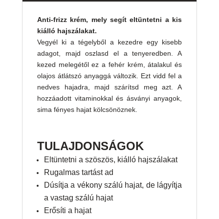
Anti-frizz krém, mely segít eltüntetni a kis
kiálló hajszálakat.
Vegyél ki a tégelyből a kezedre egy kisebb
adagot, majd oszlasd el a tenyeredben. A
kezed melegétől ez a fehér krém, átalakul
és olajos átlátszó anyaggá változik. Ezt vidd
fel a nedves hajadra, majd szárítsd meg
azt. A hozzáadott vitaminokkal és ásványi
anyagok, sima fényes hajat kölcsönöznek.
TULAJDONSÁGOK
Eltüntetni a szöszös, kiálló
hajszálakat
Rugalmas tartást ad
Dúsítja a vékony szálú hajat, de
lágyítja a vastag szálú hajat