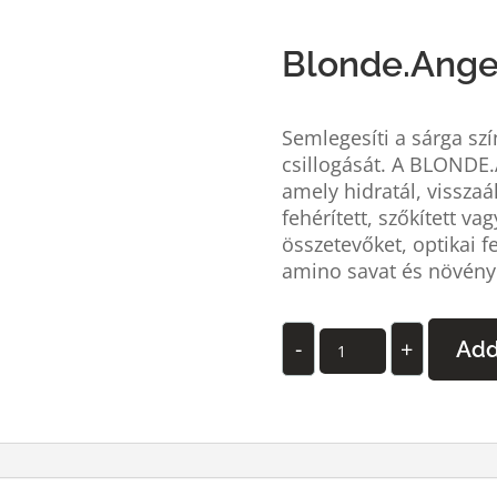
Blonde.Ange
Semlegesíti a sárga szín
csillogását. A
BLONDE.A
amely hidratál, visszaáll
fehérített, szőkített v
összetevőket, optikai fe
amino savat és növény 
Blonde.Angel
-
+
Add
quantity