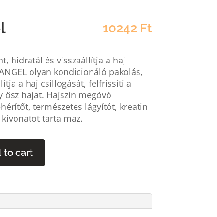
l
10242
Ft
t, hidratál és visszaállítja a haj
NGEL olyan kondicionáló pakolás,
ítja a haj csillogását, felfrissíti a
agy ősz hajat. Hajszín megóvó
hérítőt, természetes lágyítót, kreatin
kivonatot tartalmaz.
 to cart