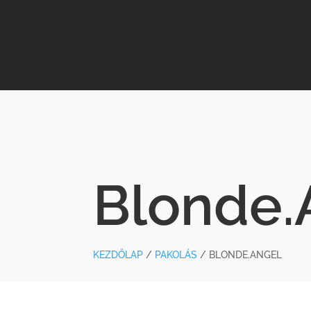
Blonde.
KEZDŐLAP
/
PAKOLÁS
/ BLONDE.ANGEL